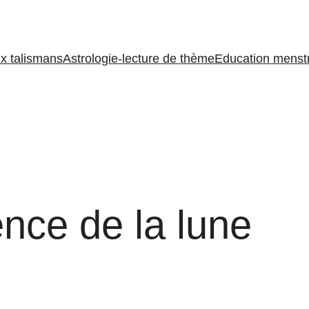
ux talismans
Astrologie-lecture de thème
Education menstr
ence de la lune