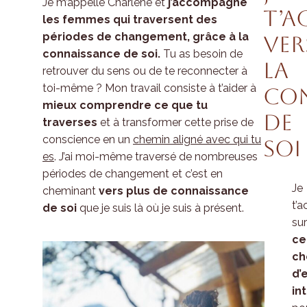
Je m’appelle Charlène et
j’accompagne
t’
les femmes qui traversent des
périodes de changement, grâce à la
ver
connaissance de soi.
Tu as besoin de
la
retrouver du sens ou de te reconnecter à
toi-même ? Mon travail consiste à t’aider à
co
mieux comprendre ce que tu
de
traverses
et à transformer cette prise de
conscience en un
chemin aligné avec qui tu
soi
es
. J’ai moi-même traversé de nombreuses
périodes de changement et c’est en
Je
cheminant
vers plus de connaissance
t’
de soi
que je suis là où je suis à présent.
sur
ce
ch
d’
in