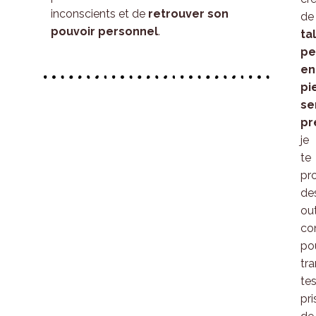
inconscients et de
retrouver son
de
pouvoir personnel
.
ta
pe
en
pi
se
pr
je
te
pr
de
out
co
po
tr
te
pri