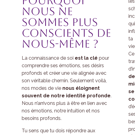
Pourquoi
les
nous ne
sc
in
sommes plus
qui
conscients de
in
ta
nous-même ?
vie
Ce
La connaissance de soi
est la clé
pour
tra
comprendre ses émotions, ses désirs
d’
profonds et créer une vie alignée avec
de
son véritable chemin. Seulement voilà,
mi
nos modes de vie
nous éloignent
se
souvent de notre identité profonde
.
co
Nous n’arrivons plus à être en lien avec
d’
nos émotions, notre intuition et nos
se
besoins profonds.
be
pr
Tu sens que tu dois répondre aux