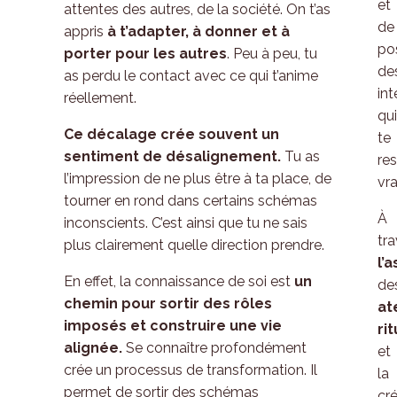
et
attentes des autres, de la société. On t’as
de
appris
à t’adapter, à donner et à
po
porter pour les autres
. Peu à peu, tu
de
as perdu le contact avec ce qui t’anime
int
réellement.
qui
Ce décalage crée souvent un
te
sentiment de désalignement.
Tu as
re
l’impression de ne plus être à ta place, de
vr
tourner en rond dans certains schémas
À
inconscients. C’est ainsi que tu ne sais
tra
plus clairement quelle direction prendre.
l’
En effet, la connaissance de soi est
un
de
chemin pour sortir des rôles
at
imposés et construire une vie
ri
alignée.
Se connaître profondément
et
crée un processus de transformation. Il
la
permet de sortir des schémas
cr