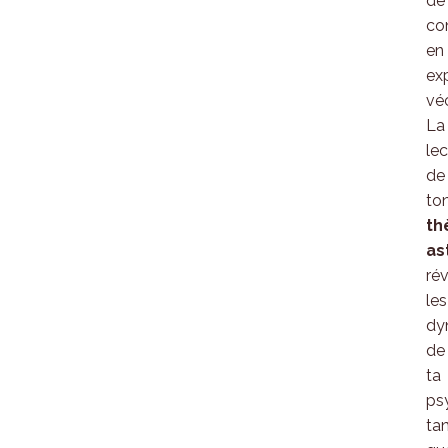
de
co
en
ex
vé
La
lec
de
to
th
as
ré
les
dy
de
ta
ps
ta