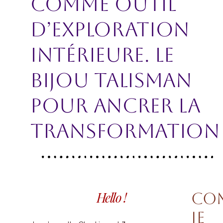
comme outil
d’exploration
intérieure. Le
bijou talisman
pour ancrer la
transformation
Hello !
Co
je