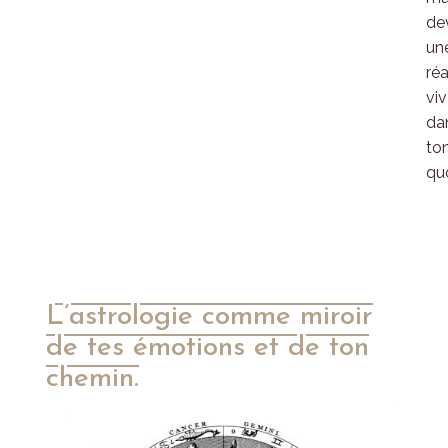
de
un
réa
vi
da
to
quo
L’astrologie comme miroir
de tes émotions et de ton
chemin.