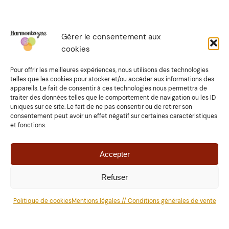
Gérer le consentement aux
Faire un don pour soutenir mon travai
l
cookies
Pour offrir les meilleures expériences, nous utilisons des technologies
ATTENTION :
l’accompagnement holistique et les
telles que les cookies pour stocker et/ou accéder aux informations des
informations présentes sur ce site ne remplacent en
appareils. Le fait de consentir à ces technologies nous permettra de
aucune façon une consultation médicale ou les conseils
traiter des données telles que le comportement de navigation ou les ID
d’un Praticien de santé. Seul votre médecin généraliste ou
uniques sur ce site. Le fait de ne pas consentir ou de retirer son
spécialiste est habilité à l’établissement d’un diagnostic
consentement peut avoir un effet négatif sur certaines caractéristiques
et fonctions.
médical et à l’établissement d’un traitement adapté qui en
découle.
Accepter
Photographies
©
Charlene dief, Erika Doo, Tessi Morelli,
Laura Prunier et
Martine Wellness
Refuser
Politique de cookies
Mentions légales // Conditions générales de vente
Design : mellesharl.fr // propulsé par WordPress.
Politique
de cookies (UE)
//
Mentions légales et conditions générales
de vente