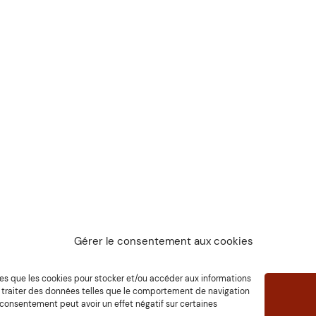
Gérer le consentement aux cookies
ations présentes sur ce site ne remplacent en aucune façon 
elles que les cookies pour stocker et/ou accéder aux informations
écialiste est habilité à l’établissement d’un diagnostic médi
e traiter des données telles que le comportement de navigation
on consentement peut avoir un effet négatif sur certaines