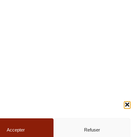
une consultation médicale ou les conseils d’un
cal et à l’établissement d’un traitement adapté
Accepter
Refuser