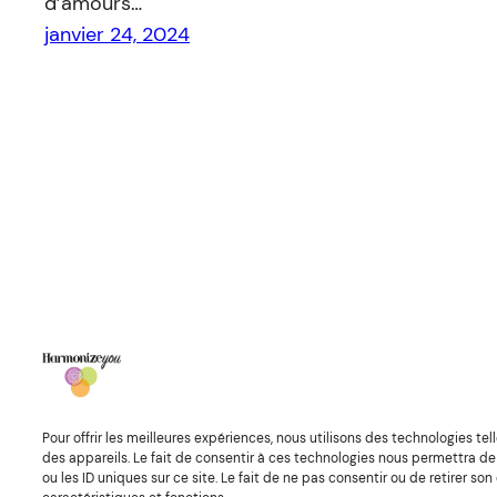
d’amours…
janvier 24, 2024
Faire un don pour soutenir mon travai
l
ATTENTION :
l’accompagnement holistique et les inform
Pour offrir les meilleures expériences, nous utilisons des technologies t
Praticien de santé. Seul votre médecin généraliste ou sp
des appareils. Le fait de consentir à ces technologies nous permettra d
qui en découle.
ou les ID uniques sur ce site. Le fait de ne pas consentir ou de retirer s