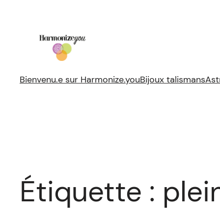
Aller
au
contenu
Bienvenu.e sur Harmonize.you
Bijoux talismans
Ast
Étiquette :
plei