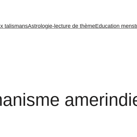
ux talismans
Astrologie-lecture de thème
Education menstr
anisme amerindi