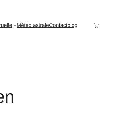
uelle
Météo astrale
Contact
blog
en