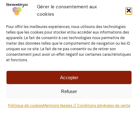
Gérer le consentement aux
Faire un don pour soutenir mon travai
l
cookies
Pour offrir les meilleures expériences, nous utilisons des technologies
ATTENTION :
l’accompagnement holistique et les
telles que les cookies pour stocker et/ou accéder aux informations des
informations présentes sur ce site ne remplacent en
appareils. Le fait de consentir à ces technologies nous permettra de
aucune façon une consultation médicale ou les conseils
traiter des données telles que le comportement de navigation ou les ID
d’un Praticien de santé. Seul votre médecin généraliste ou
uniques sur ce site. Le fait de ne pas consentir ou de retirer son
spécialiste est habilité à l’établissement d’un diagnostic
consentement peut avoir un effet négatif sur certaines caractéristiques
et fonctions.
médical et à l’établissement d’un traitement adapté qui en
découle.
Accepter
Photographies
©
Charlene dief, Erika Doo, Tessi Morelli,
Laura Prunier et
Martine Wellness
Refuser
Politique de cookies
Mentions légales // Conditions générales de vente
Design : mellesharl.fr // propulsé par WordPress.
Politique
de cookies (UE)
//
Mentions légales et conditions générales
de vente
Tous
droits
réservés
©
Charlene Dief