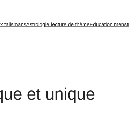
ux talismans
Astrologie-lecture de thème
Education menstr
que et unique