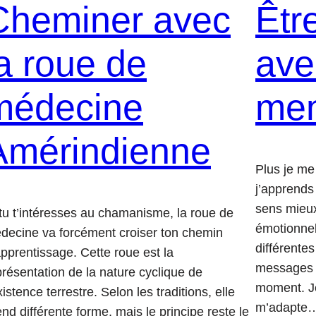
Cheminer avec
Êtr
la roue de
ave
médecine
men
Amérindienne
Plus je me
j’apprends
sens mieu
 tu t’intéresses au chamanisme, la roue de
émotionnel
decine va forcément croiser ton chemin
différentes
apprentissage. Cette roue est la
messages q
présentation de la nature cyclique de
moment. Je
xistence terrestre. Selon les traditions, elle
m’adapte
end différente forme, mais le principe reste le